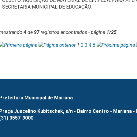
OBJETO: AQUISIÇÃO DE MATERIAL DE LIMPEZA, PARA AT
SECRETARIA MUNICIPAL DE EDUCAÇÃO.
mostrando
4
de
97
registros encontrados - página
1/25
1
2
3
4
5
Prefeitura Municipal de Mariana
Praça Juscelino Kubitschek, s/n - Bairro Centro - Mariana -
(31) 3557-9000